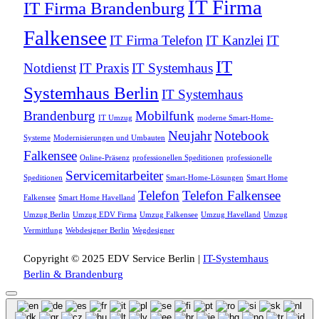
IT Firma
IT Firma Brandenburg
Falkensee
IT Firma Telefon
IT Kanzlei
IT
IT
Notdienst
IT Praxis
IT Systemhaus
Systemhaus Berlin
IT Systemhaus
Brandenburg
Mobilfunk
IT Umzug
moderne Smart-Home-
Neujahr
Notebook
Systeme
Modernisierungen und Umbauten
Falkensee
Online-Präsenz
professionellen Speditionen
professionelle
Servicemitarbeiter
Speditionen
Smart-Home-Lösungen
Smart Home
Telefon
Telefon Falkensee
Falkensee
Smart Home Havelland
Umzug Berlin
Umzug EDV Firma
Umzug Falkensee
Umzug Havelland
Umzug
Vermittlung
Webdesigner Berlin
Wegdesigner
Copyright © 2025 EDV Service Berlin |
IT-Systemhaus
Berlin & Brandenburg