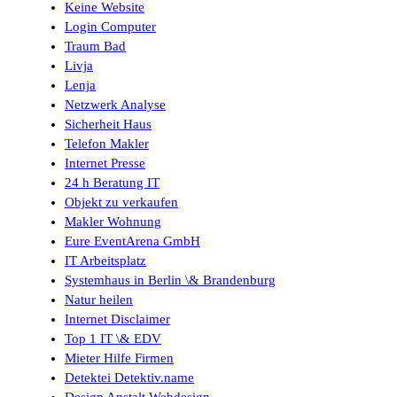
Keine Website
Login Computer
Traum Bad
Livja
Lenja
Netzwerk Analyse
Sicherheit Haus
Telefon Makler
Internet Presse
24 h Beratung IT
Objekt zu verkaufen
Makler Wohnung
Eure EventArena GmbH
IT Arbeitsplatz
Systemhaus in Berlin \& Brandenburg
Natur heilen
Internet Disclaimer
Top 1 IT \& EDV
Mieter Hilfe Firmen
Detektei Detektiv.name
Design Anstalt Webdesign