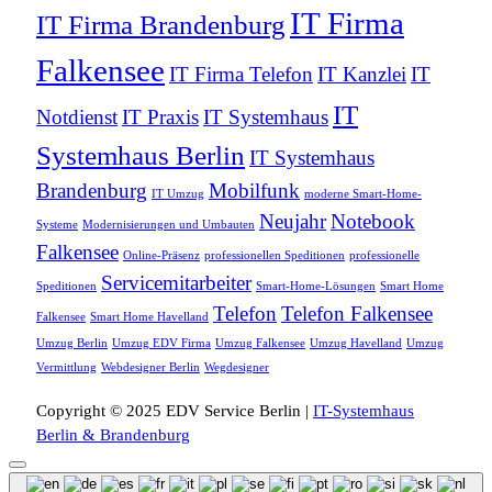
IT Firma
IT Firma Brandenburg
Falkensee
IT Firma Telefon
IT Kanzlei
IT
IT
Notdienst
IT Praxis
IT Systemhaus
Systemhaus Berlin
IT Systemhaus
Brandenburg
Mobilfunk
IT Umzug
moderne Smart-Home-
Neujahr
Notebook
Systeme
Modernisierungen und Umbauten
Falkensee
Online-Präsenz
professionellen Speditionen
professionelle
Servicemitarbeiter
Speditionen
Smart-Home-Lösungen
Smart Home
Telefon
Telefon Falkensee
Falkensee
Smart Home Havelland
Umzug Berlin
Umzug EDV Firma
Umzug Falkensee
Umzug Havelland
Umzug
Vermittlung
Webdesigner Berlin
Wegdesigner
Copyright © 2025 EDV Service Berlin |
IT-Systemhaus
Berlin & Brandenburg