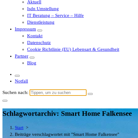
Aktuell
Isdn Umstellung
IT Beratung – Service – Hilfe
Dienstleistung
Impressum
Kontakt
Datenschutz
Cookie Richtlinie (EU) Lebensart & Gesundheit
Partner
Blog
Notfall
Suchen nach:
Schlagwortarchiv: Smart Home Falkensee
Start
>
Beiträge verschlagwortet mit "Smart Home Falkensee"