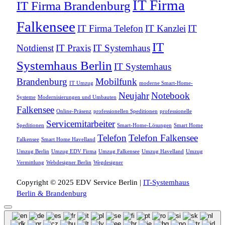
IT Firma
IT Firma Brandenburg
Falkensee
IT Firma Telefon
IT Kanzlei
IT
IT
Notdienst
IT Praxis
IT Systemhaus
Systemhaus Berlin
IT Systemhaus
Brandenburg
Mobilfunk
IT Umzug
moderne Smart-Home-
Neujahr
Notebook
Systeme
Modernisierungen und Umbauten
Falkensee
Online-Präsenz
professionellen Speditionen
professionelle
Servicemitarbeiter
Speditionen
Smart-Home-Lösungen
Smart Home
Telefon
Telefon Falkensee
Falkensee
Smart Home Havelland
Umzug Berlin
Umzug EDV Firma
Umzug Falkensee
Umzug Havelland
Umzug
Vermittlung
Webdesigner Berlin
Wegdesigner
Copyright © 2025 EDV Service Berlin |
IT-Systemhaus
Berlin & Brandenburg