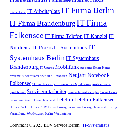
IT Firma Berlin
IT Arbeitsplatz
Internetseite
IT Firma
IT Firma Brandenburg
Falkensee
IT Firma Telefon
IT Kanzlei
IT
IT
Notdienst
IT Praxis
IT Systemhaus
Systemhaus Berlin
IT Systemhaus
Brandenburg
Mobilfunk
IT Umzug
moderne Smart-Home-
Neujahr
Notebook
Systeme
Modernisierungen und Umbauten
Falkensee
Online-Präsenz
professionellen Speditionen
professionelle
Servicemitarbeiter
Speditionen
Smart-Home-Lösungen
Smart Home
Telefon
Telefon Falkensee
Falkensee
Smart Home Havelland
Umzug Berlin
Umzug EDV Firma
Umzug Falkensee
Umzug Havelland
Umzug
Vermittlung
Webdesigner Berlin
Wegdesigner
Copyright © 2025 EDV Service Berlin |
IT-Systemhaus