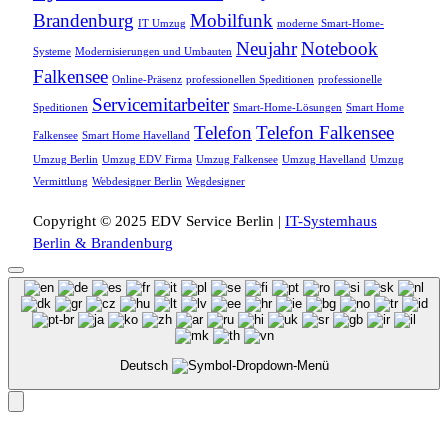
Brandenburg
Mobilfunk
IT Umzug
moderne Smart-Home-
Neujahr
Notebook
Systeme
Modernisierungen und Umbauten
Falkensee
Online-Präsenz
professionellen Speditionen
professionelle
Servicemitarbeiter
Speditionen
Smart-Home-Lösungen
Smart Home
Telefon
Telefon Falkensee
Falkensee
Smart Home Havelland
Umzug Berlin
Umzug EDV Firma
Umzug Falkensee
Umzug Havelland
Umzug
Vermittlung
Webdesigner Berlin
Wegdesigner
Copyright © 2025 EDV Service Berlin |
IT-Systemhaus
Berlin & Brandenburg
Deutsch