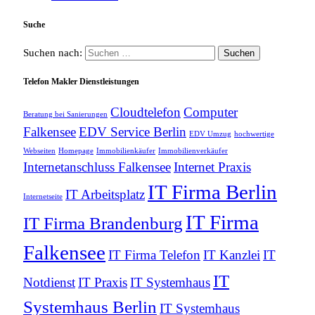
Suche
Suchen nach:
Telefon Makler Dienstleistungen
Cloudtelefon
Computer
Beratung bei Sanierungen
Falkensee
EDV Service Berlin
EDV Umzug
hochwertige
Webseiten
Homepage
Immobilienkäufer
Immobilienverkäufer
Internetanschluss Falkensee
Internet Praxis
IT Firma Berlin
IT Arbeitsplatz
Internetseite
IT Firma
IT Firma Brandenburg
Falkensee
IT Firma Telefon
IT Kanzlei
IT
IT
Notdienst
IT Praxis
IT Systemhaus
Systemhaus Berlin
IT Systemhaus