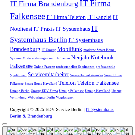
IT Firma
IT Firma Brandenburg
Falkensee
IT Firma Telefon
IT Kanzlei
IT
IT
Notdienst
IT Praxis
IT Systemhaus
Systemhaus Berlin
IT Systemhaus
Brandenburg
Mobilfunk
IT Umzug
moderne Smart-Home-
Neujahr
Notebook
Systeme
Modernisierungen und Umbauten
Falkensee
Online-Präsenz
professionellen Speditionen
professionelle
Servicemitarbeiter
Speditionen
Smart-Home-Lösungen
Smart Home
Telefon
Telefon Falkensee
Falkensee
Smart Home Havelland
Umzug Berlin
Umzug EDV Firma
Umzug Falkensee
Umzug Havelland
Umzug
Vermittlung
Webdesigner Berlin
Wegdesigner
Copyright © 2025 EDV Service Berlin |
IT-Systemhaus
Berlin & Brandenburg